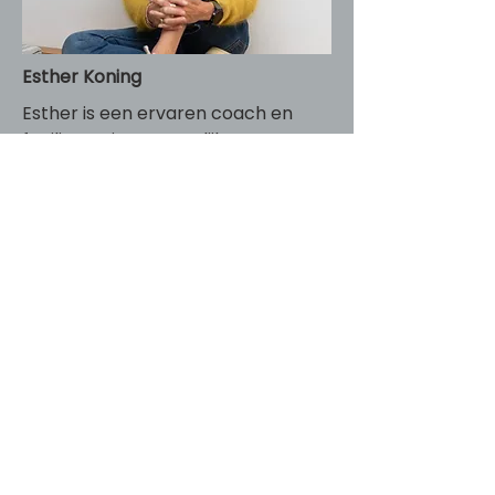
Esther Koning
Esther is een ervaren coach en
facilitator in persoonlijke en team
ontwikkeling. Verder is ze de enige
gecertificeerde Unbeatable Mind
Coach in Nederland.