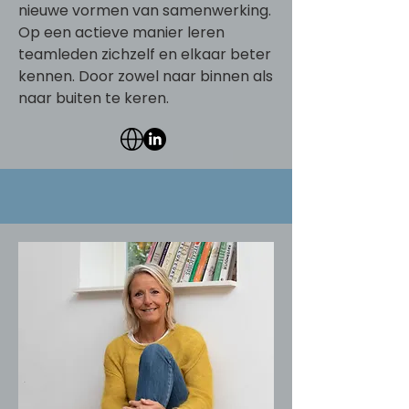
nieuwe vormen van samenwerking.
Op een actieve manier leren
teamleden zichzelf en elkaar beter
kennen. Door zowel naar binnen als
naar buiten te keren.