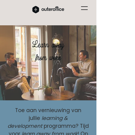
Learn away
from work
Toe aan vernieuwing van
jullie
learning &
development
programma? Tijd
voor
learn away from work
! Op