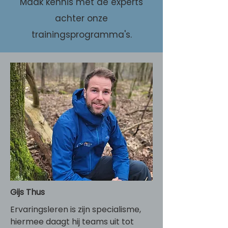
Maak kennis met de experts
achter onze
trainingsprogramma's.
Gijs Thus
Ervaringsleren is zijn specialisme,
hiermee daagt hij teams uit tot